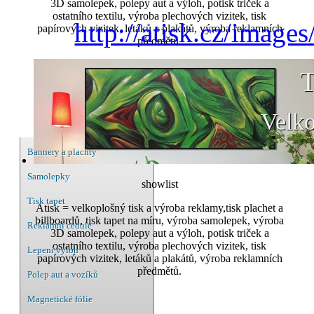
3D samolepek, polepy aut a výloh, potisk triček a
ostatního textilu, výroba plechových vizitek, tisk
http://atisk.cz/image
papírových vizitek, letáků a plakátů, výroba reklamních
předmětů.
T
Velko
Bannery a plachty
Samolepky
showlist
Tisk tapet
Atisk = velkoplošný tisk a výroba reklamy,tisk plachet a
billboardů, tisk tapet na míru, výroba samolepek, výroba
Reklamní cedule
3D samolepek, polepy aut a výloh, potisk triček a
ostatního textilu, výroba plechových vizitek, tisk
Lepení výloh
papírových vizitek, letáků a plakátů, výroba reklamních
předmětů.
Polep aut a vozíků
Magnetické fólie