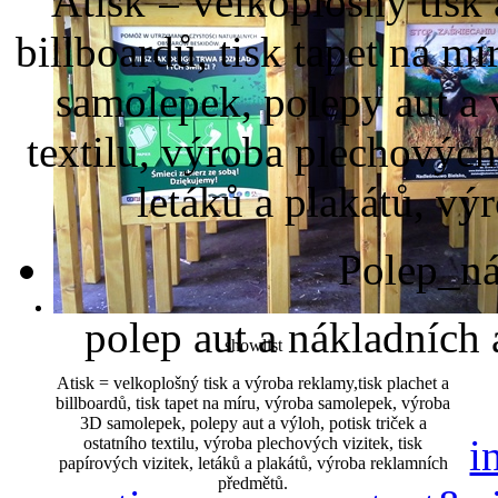
Atisk = velkoplošný tisk 
billboardů, tisk tapet na 
samolepek, polepy aut a v
textilu, výroba plechových 
letáků a plakátů, v
Polep_ná
polep aut a nákladních
showlist
Atisk = velkoplošný tisk a výroba reklamy,tisk plachet a
billboardů, tisk tapet na míru, výroba samolepek, výroba
3D samolepek, polepy aut a výloh, potisk triček a
i
ostatního textilu, výroba plechových vizitek, tisk
papírových vizitek, letáků a plakátů, výroba reklamních
předmětů.