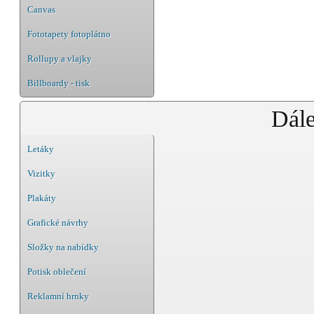
Canvas
Fototapety fotoplátno
Rollupy a vlajky
Billboardy - tisk
Dále
Letáky
Vizitky
Plakáty
Grafické návrhy
Složky na nabídky
Potisk oblečení
Reklamní hrnky