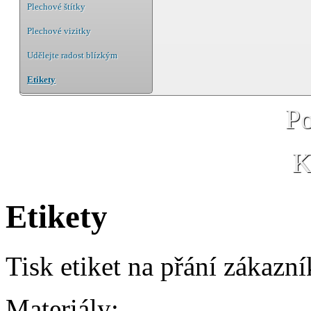
Plechové štítky
Plechové vizitky
Udělejte radost blízkým
Etikety
P
K
Etikety
Tisk etiket na přání zákazní
Materiály: