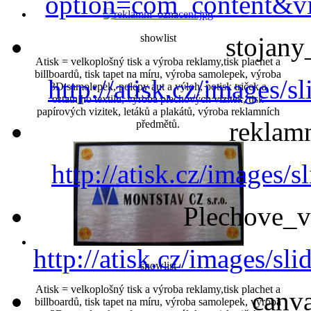
option=com_content&v
showlist
stojany
Atisk = velkoplošný tisk a výroba reklamy,tisk plachet a
billboardů, tisk tapet na míru, výroba samolepek, výroba
http://atisk.cz/images/
3D samolepek, polepy aut a výloh, potisk triček a
ostatního textilu, výroba plechových vizitek, tisk
papírových vizitek, letáků a plakátů, výroba reklamních
reklam
předmětů.
http://atisk.cz/images/
Plechove_v
http://atisk.cz/images/s
showlist
Atisk = velkoplošný tisk a výroba reklamy,tisk plachet a
canv
billboardů, tisk tapet na míru, výroba samolepek, výroba