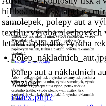
Atisk = velkoplošný tisk a 
billboardů, tisk tapet na m
samolepek, polepy aut a výlo
showlist
textilu, výroba plechových v
Atisk = velkoplošný tisk a výroba reklamy,tisk plachet a
billboardů, tisk tapet na míru, výroba samolepek, výroba
letáků a plakátů, výroba re
3D samolepek, polepy aut a výloh, potisk triček a
ostatního textilu, výroba plechových vizitek, tisk
papírových vizitek, letáků a plakátů, výroba reklamních
předmětů.
Polep_nákladních_aut.jp
polep aut a nákladních a
showlist
Atisk = velkoplošný tisk a výroba reklamy,tisk plachet a
vozidel
billboardů, tisk tapet na míru, výroba samolepek, výroba
3D samolepek, polepy aut a výloh, potisk triček a
ostatního textilu, výroba plechových vizitek, tisk
index.php?
papírových vizitek, letáků a plakátů, výroba reklamních
předmětů.