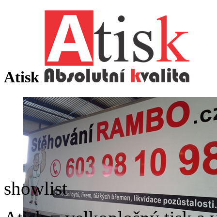
Atisk
showlist